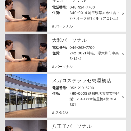
電話番号:
048-924-7700
住所:
340-0014 埼玉県草加市住吉1-
7-7 オーク第1ビル（アコレ上）
# パーソナル
大和パーソナル
電話番号:
046-262-7700
住所:
242-0021 神奈川県大和市中央
5-14-4
# パーソナル
メガロステラッセ納屋橋店
電話番号:
052-219-6200
住所:
460-0008 愛知県名古屋市中区
栄1-2-49 ﾃﾗｯｾ納屋橋A棟 3FA
301
# スタジオ
八王子パーソナル