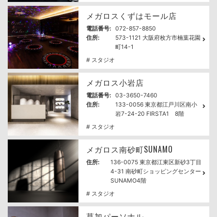
メガロスくずはモール店
電話番号:
072-857-8850
住所:
573-1121 大阪府枚方市楠葉花園
町14-1
# スタジオ
メガロス小岩店
電話番号:
03-3650-7460
住所:
133-0056 東京都江戸川区南小
岩7-24-20 FIRSTA1 8階
# スタジオ
メガロス南砂町SUNAMO
住所:
136-0075 東京都江東区新砂3丁目
4-31 南砂町ショッピングセンター
SUNAMO4階
# スタジオ
草加パーソナル