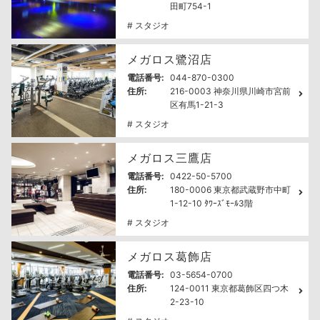
田町754-1
# スタジオ
メガロス鷺沼店
電話番号:
044-870-0300
住所:
216-0003 神奈川県川崎市宮前
区有馬1-21-3
# スタジオ
メガロス三鷹店
電話番号:
0422-50-5700
住所:
180-0006 東京都武蔵野市中町
1-12-10 ﾀﾜｰｽﾞﾓｰﾙ3階
# スタジオ
メガロス葛飾店
電話番号:
03-5654-0700
住所:
124-0011 東京都葛飾区四つ木
2-23-10