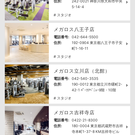
住所:
242-0021 神奈川県大和市中央
5-14-4
# スタジオ
メガロス八王子店
電話番号:
042-644-5500
住所:
192-0904 東京都八王子市子安
町1-16-11
# スタジオ
メガロス立川店（北館）
電話番号:
042-540-3535
住所:
190-0012 東京都立川市曙町2-
42-1 ﾊﾟｰｸｱﾍﾞﾆｭｰ9階・10階
# スタジオ
メガロス吉祥寺店
電話番号:
0422-21-8300
住所:
180-0004 東京都武蔵野市吉祥
寺本町1-37-8 KM吉祥寺ビル