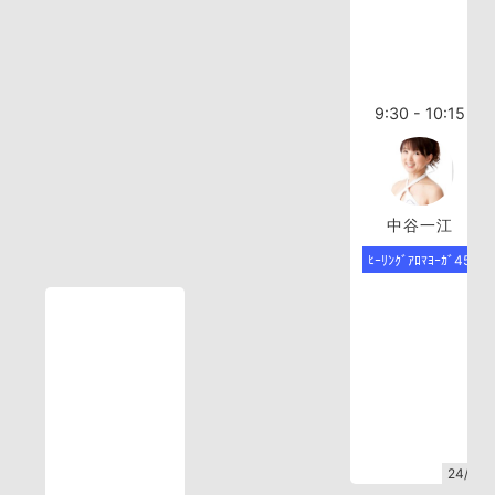
9:30 - 10:15
中谷一江
ﾋｰﾘﾝｸﾞｱﾛﾏﾖｰｶﾞ45
24/68