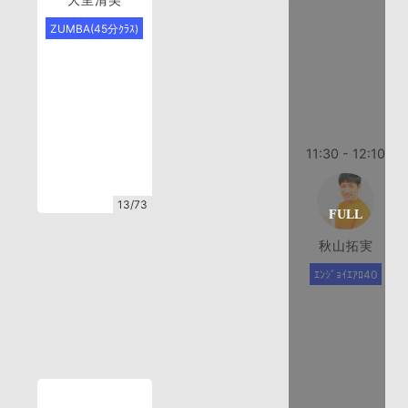
ZUMBA(45分ｸﾗｽ)
11:30 - 12:10
13/73
秋山拓実
ｴﾝｼﾞｮｲｴｱﾛ40