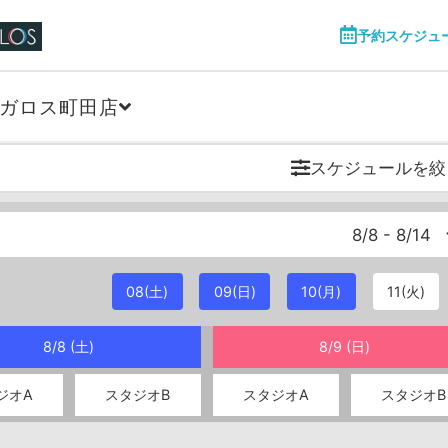
予約スケジュ
ガロス町田店
スケジュールを絞
8/8 - 8/14
08(土)
09(日)
10(月)
11(火)
8/8 (土)
8/9 (日)
ジオA
スタジオB
スタジオA
スタジオB