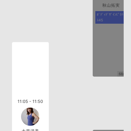
秋山拓実
ﾎﾞﾃﾞｨﾃﾞｻﾞｲﾝﾋﾟﾗﾃｨ
ｽ45
68/68
11:05 - 11:50
大里清美