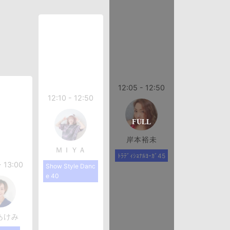
12:05 - 12:50
12:10 - 12:50
岸本裕未
ＭＩＹＡ
ﾄﾗﾃﾞｨｼｮﾅﾙﾖｰｶﾞ45
- 13:00
Show Style Danc
e 40
あけみ