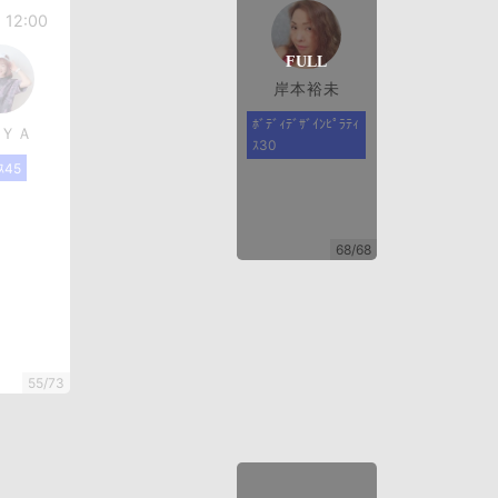
- 12:00
岸本裕未
ﾎﾞﾃﾞｨﾃﾞｻﾞｲﾝﾋﾟﾗﾃｨ
ＹＡ
ｽ30
ｽ45
68/68
55/73