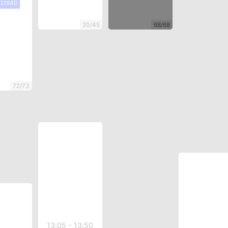
ｲｴｱﾛ40
20/45
68/68
72/73
13:05 - 13:50