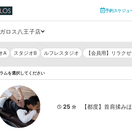
予約スケジュ
ガロス八王子店
オA
スタジオB
ルフレスタジオ
【会員用】リラクゼ
ラムを選択してください
25
【都度】首肩揉みほ
分