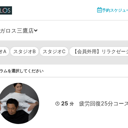
予約スケジュ
ガロス三鷹店
オA
スタジオB
スタジオC
【会員外用】リラクゼー
ラムを選択してください
25
疲労回復25分コース
分