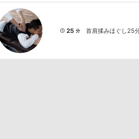
25
首肩揉みほぐし25分
分