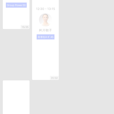
Group Power30
12:30 - 13:15
15/35
舛川朝子
美脊柱ﾖｰｶﾞ45
31/32