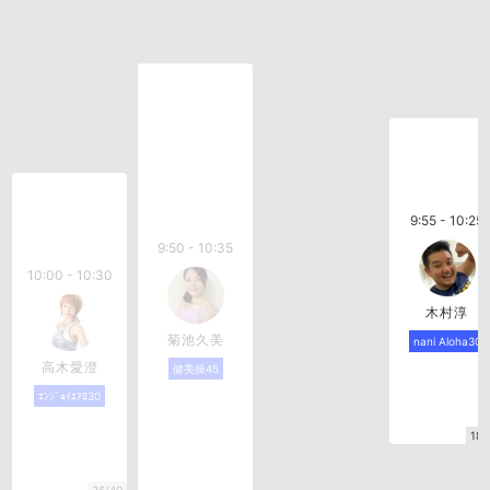
9:55 - 10:25
9:50 - 10:35
10:00 - 10:30
木村淳
菊池久美
nani Aloha30
高木愛澄
健美操45
ｴﾝｼﾞｮｲｴｱﾛ30
18/