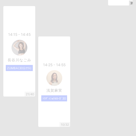
35/
14:15 - 14:45
長谷川なごみ
14:25 - 14:55
ZUMBA(30分ｸﾗｽ)
浅賀麻実
21/40
ﾄﾗﾃﾞｨｼｮﾅﾙﾖｰｶﾞ30
10/32