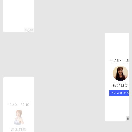
19/40
11:25 - 11:55
秋野朝美
ｴﾝｼﾞｮｲｽﾃｯﾌﾟ30
11:40 - 12:10
10/
高木愛澄