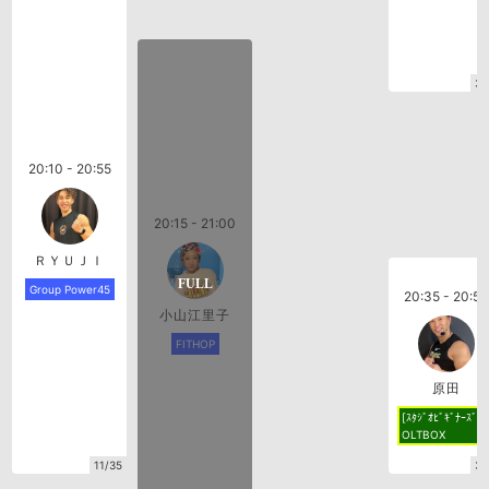
3/
20:10 - 20:55
20:15 - 21:00
ＲＹＵＪＩ
Group Power45
20:35 - 20:55
小山江里子
FITHOP
原田
[ｽﾀｼﾞｵﾋﾞｷﾞﾅｰｽﾞ]
OLTBOX
11/35
3/