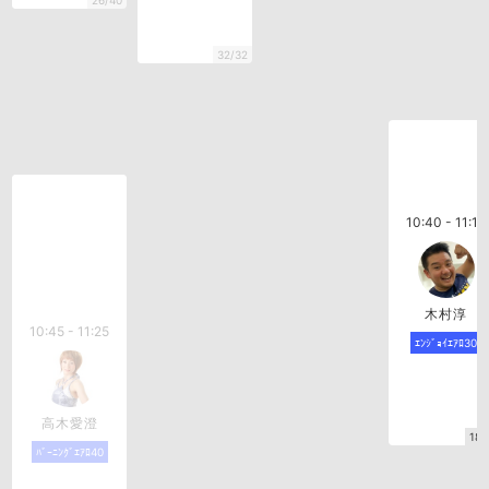
26/40
32/32
10:40 - 11:10
木村淳
10:45 - 11:25
ｴﾝｼﾞｮｲｴｱﾛ30
高木愛澄
18/
ﾊﾞｰﾆﾝｸﾞｴｱﾛ40