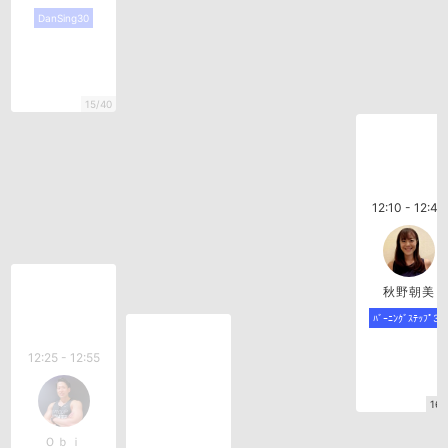
DanSing30
15/40
12:10 - 12:40
秋野朝美
ﾊﾞｰﾆﾝｸﾞｽﾃｯﾌﾟ30
12:25 - 12:55
16/
Ｏｂｉ